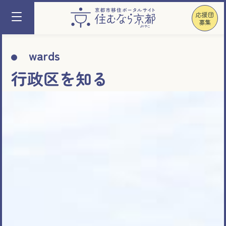
応援団
募集
wards
行政区を知る