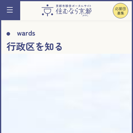
応援団
募集
wards
行政区を知る