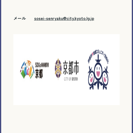
メール
sosei-senryaku@city.kyoto.lg.jp