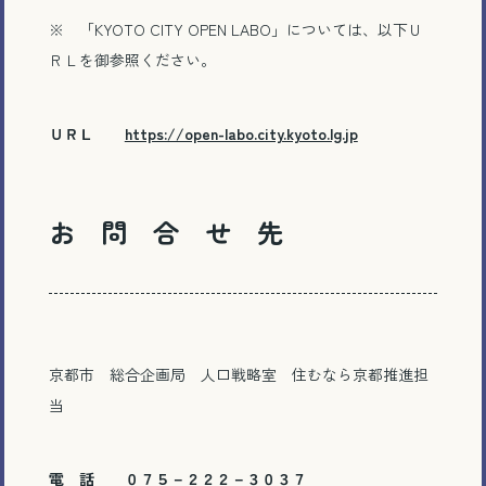
※
「
KYOTO CITY OPEN LABO
」については、以下Ｕ
ＲＬを御参照ください。
ＵＲＬ
https://open-labo.city.kyoto.lg.jp
お 問 合 せ 先
京都市 総合企画局 人口戦略室 住むなら京都推進担
当
電 話 ０７５－２２２－３０３７