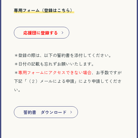
専用フォーム（登録はこちら）
応援団に登録する
電話で相談する
＊登録の際は、以下の誓約書を添付してください。
＊日付の記載も忘れずお願いいたします。
メール相談・面談予約
＊
専用フォームにアクセスできない場合
、お手数ですが
下記「
（２）メールによる申請」により申請してくださ
LINEで相談する
い。
誓約書 ダウンロード
とじる