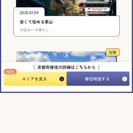
2026.07.09
安くて住める東山
＃住まい ＃暮らし
記事
京都市移住の詳細はこちらから
NEW
エリアを見る
移住相談する
2026.03.23
【桂川の“こちら側”で暮らす理由】——夫婦で京
都を選んだ、働き方と住み方の最適解