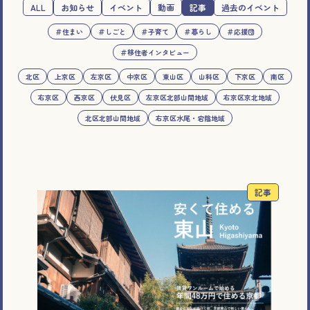
ALL
お知らせ
イベント
動画
記事
過去のイベント
＃住まい
＃しごと
＃子育て
＃暮らし
＃応援団
＃移住者インタビュー
北区
上京区
左京区
中京区
東山区
山科区
下京区
南区
右京区
西京区
伏見区
左京区北部山間地域
右京区京北地域
北区北部山間地域
右京区水尾・宕陰地域
記事