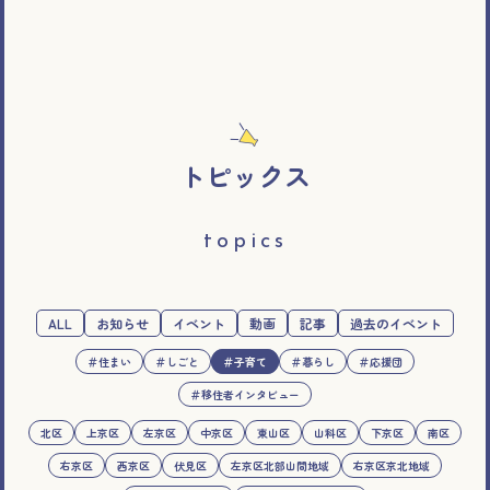
トピックス
topics
ALL
お知らせ
イベント
動画
記事
過去のイベント
＃住まい
＃しごと
＃子育て
＃暮らし
＃応援団
＃移住者インタビュー
北区
上京区
左京区
中京区
東山区
山科区
下京区
南区
右京区
西京区
伏見区
左京区北部山間地域
右京区京北地域