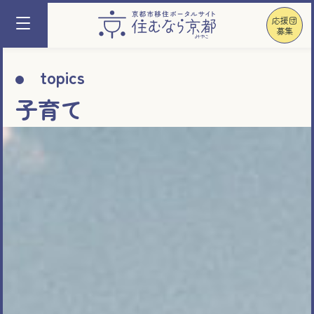
応援団
募集
topics
子育て