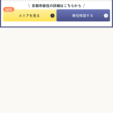
京都市移住の詳細はこちらから
イベント
NEW
エリアを見る
移住相談する
2026.07.16
2026年度 京都未来創造フェスティバル ミラぼ
ん！！～ 未来を拓く、盆フェスティバル ～
＃子育て ＃応援団 ＃暮らし
イベント