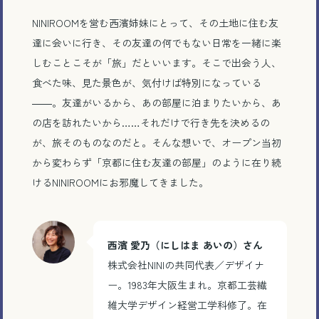
NINIROOMを営む西濱姉妹にとって、その土地に住む友
達に会いに行き、その友達の何でもない日常を一緒に楽
しむことこそが「旅」だといいます。そこで出会う人、
食べた味、見た景色が、気付けば特別になっている
――。友達がいるから、あの部屋に泊まりたいから、あ
の店を訪れたいから……それだけで行き先を決めるの
が、旅そのものなのだと。そんな想いで、オープン当初
から変わらず「京都に住む友達の部屋」のように在り続
けるNINIROOMにお邪魔してきました。
西濱 愛乃（にしはま あいの）さん
株式会社NINIの共同代表／デザイナ
ー。1983年大阪生まれ。京都工芸繊
維大学デザイン経営工学科修了。在