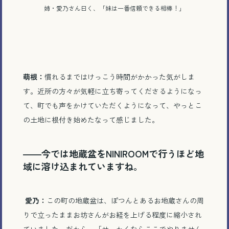
姉・愛乃さん曰く、「妹は一番信頼できる相棒！」
萌根：
慣れるまではけっこう時間がかかった気がしま
す。近所の方々が気軽に立ち寄ってくださるようになっ
て、町でも声をかけていただくようになって、やっとこ
の土地に根付き始めたなって感じました。
――今では地蔵盆をNINIROOMで行うほど地
域に溶け込まれていますね。
愛乃：
この町の地蔵盆は、ぽつんとあるお地蔵さんの周
りで立ったままお坊さんがお経を上げる程度に縮小され
ていました。だから、「せっかくならここでやりません