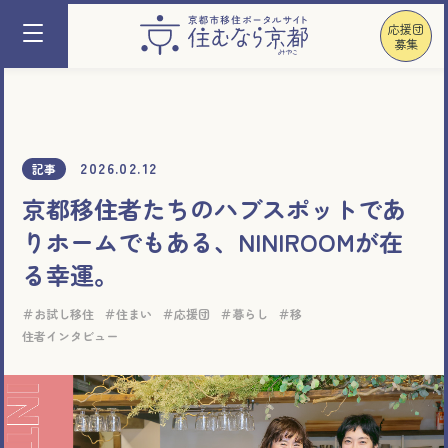
応援団
募集
2026.02.12
記事
京都移住者たちのハブスポットであ
りホームでもある、NINIROOMが在
る幸運。
お試し移住
住まい
応援団
暮らし
移
住者インタビュー