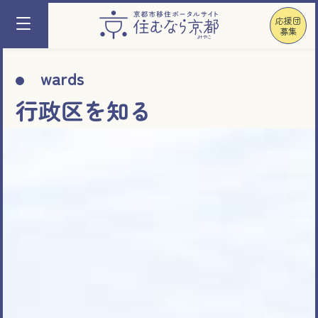
応援団
募集
wards
行政区を知る