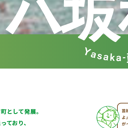
前町として発展。
芸
よ
残っており、
が