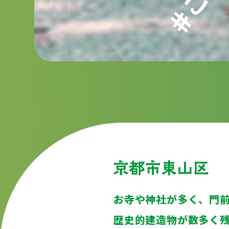
お寺や神社が多く、
門
歴史的建造物
が数多く