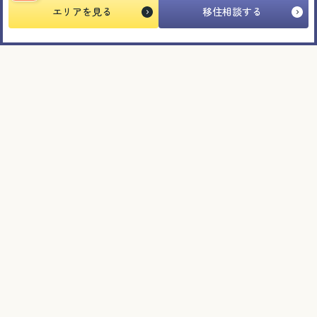
エリアを見る
移住相談する
2025.11.14
スタートアップの“新たな潮流を創る” 「FROM
KYOTO（フロムキョウト）」
＃しごと
イベント
2025.11.12