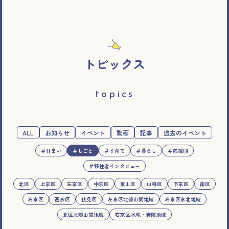
トピックス
topics
ALL
お知らせ
イベント
動画
記事
過去のイベント
＃住まい
＃しごと
＃子育て
＃暮らし
＃応援団
＃移住者インタビュー
北区
上京区
左京区
中京区
東山区
山科区
下京区
南区
右京区
西京区
伏見区
左京区北部山間地域
右京区京北地域
北区北部山間地域
右京区水尾・宕陰地域