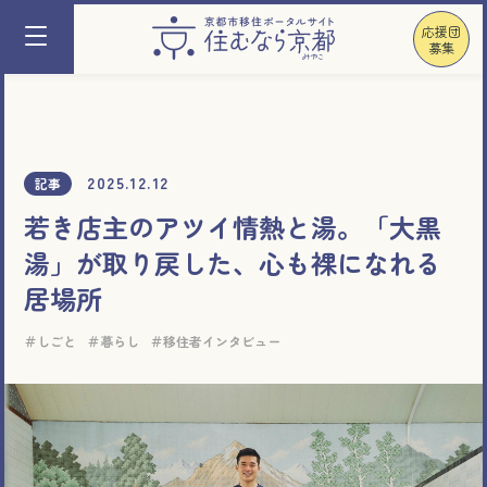
応援団
募集
2025.12.12
記事
若き店主のアツイ情熱と湯。「大黒
湯」が取り戻した、心も裸になれる
居場所
しごと
暮らし
移住者インタビュー