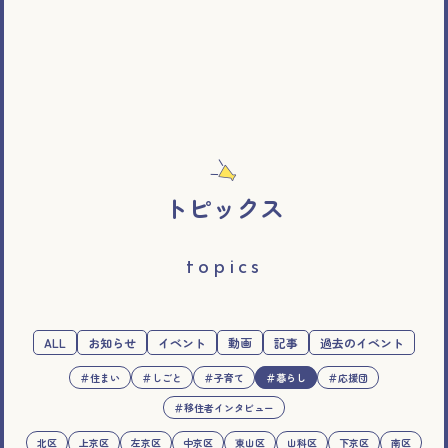
トピックス
topics
ALL
お知らせ
イベント
動画
記事
過去のイベント
＃住まい
＃しごと
＃子育て
＃暮らし
＃応援団
＃移住者インタビュー
北区
上京区
左京区
中京区
東山区
山科区
下京区
南区