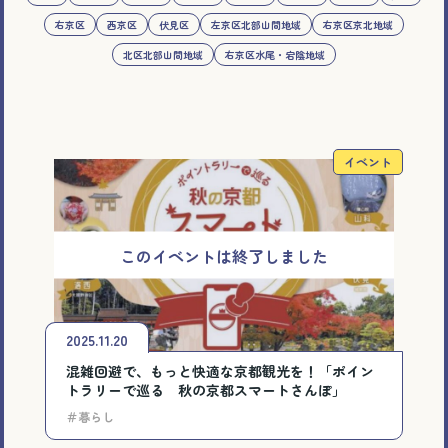
右京区
西京区
伏見区
左京区北部山間地域
右京区京北地域
北区北部山間地域
右京区水尾・宕陰地域
イベント
2025.11.20
混雑回避で、もっと快適な京都観光を！「ポイン
トラリーで巡る 秋の京都スマートさんぽ」
＃暮らし