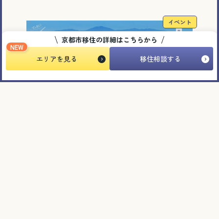
イベント
京都市移住の詳細はこちらから
NEW
エリアを見る
移住相談する
2025.11.12
ずっと東京？もっぺん京都！Uターン特別セミナ
ー ～京都で紡ぐ自分らしさ！暮らしと仕事の最
適解がここに～
＃しごと ＃暮らし
イベント