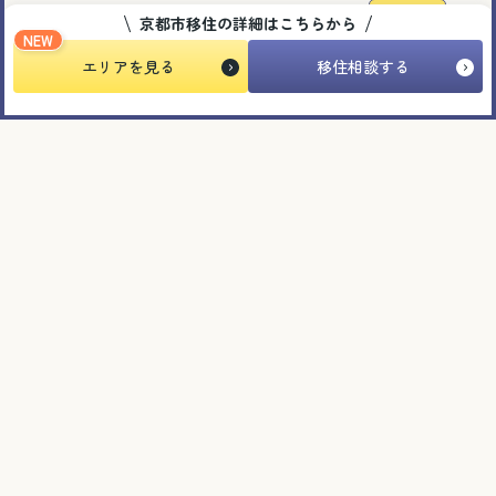
お知らせ
京都市移住の詳細はこちらから
NEW
エリアを見る
移住相談する
2026.06.29
京都での暮らしを体感！一棟貸しでお試し移住
＃お試し移住 ＃応援団 ＃暮らし
イベント