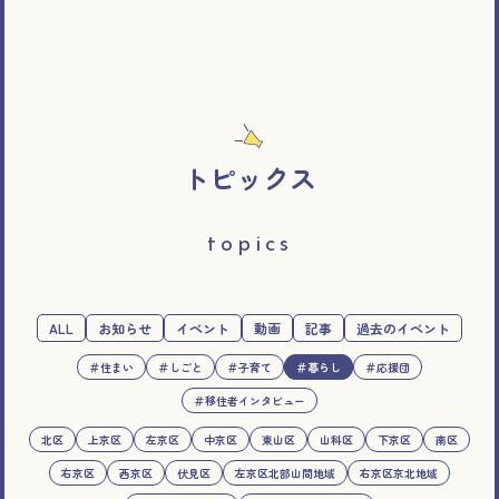
トピックス
topics
ALL
お知らせ
イベント
動画
記事
過去のイベント
＃住まい
＃しごと
＃子育て
＃暮らし
＃応援団
＃移住者インタビュー
北区
上京区
左京区
中京区
東山区
山科区
下京区
南区
右京区
西京区
伏見区
左京区北部山間地域
右京区京北地域