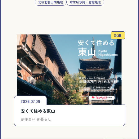
北区北部山間地域
右京区水尾・宕陰地域
記事
2026.07.09
安くて住める東山
＃住まい ＃暮らし