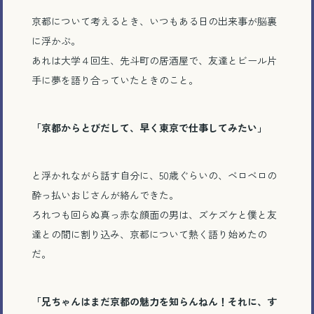
メール相談・面談予約
京都について考えるとき、いつもある日の出来事が脳裏
に浮かぶ。
LINEで相談する
あれは大学４回生、先斗町の居酒屋で、友達とビール片
手に夢を語り合っていたときのこと。
「京都からとびだして、早く東京で仕事してみたい」
とじる
と浮かれながら話す自分に、50歳ぐらいの、ベロベロの
酔っ払いおじさんが絡んできた。
ろれつも回らぬ真っ赤な顔面の男は、ズケズケと僕と友
達との間に割り込み、京都について熱く語り始めたの
だ。
「兄ちゃんはまだ京都の魅力を知らんねん！それに、す