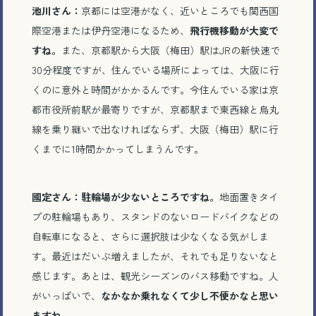
池川さん：
京都には空港がなく、近いところでも関西国
際空港または伊丹空港になるため、
飛行機移動が大変で
すね。
また、京都駅から大阪（梅田）駅は
JR
の新快速で
30
分程度ですが、住んでいる場所によっては、大阪に行
くのに意外と時間がかかるんです。今住んでいる家は京
都市役所前駅が最寄りですが、京都駅まで東西線と烏丸
線を乗り継いで出なければならず、大阪（梅田）駅に行
くまでに
1
時間かかってしまうんです。
國定さん：駐輪場が少ないところですね。
地面置きタイ
プの駐輪場もあり、スタンドのないロードバイクなどの
自転車になると、さらに選択肢は少なくなる気がしま
す。最近はだいぶ増えましたが、それでも足りないなと
感じます。あとは、観光シーズンのバス移動ですね。人
がいっぱいで、
なかなか乗れなくて少し不便かなと思い
ますね。