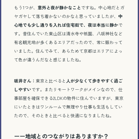
もう
1
つが、
意外と夜が静かなこと
ですね。中心地だとガ
ヤガヤして落ち着かないのかなと思っていましたが、
中
電話で相談する
心地でも少し通りを入れば住宅街で、夜は本当に静か
で
す。昔住んでいた東山区は清水寺や祇園、八坂神社など
メール相談・面談予約
有名観光地が多くあるエリアだったので、常に賑わって
いました。住んでみて、あらためて京都はエリアによっ
LINEで相談する
て色が違うんだなと感じましたね。
坂井さん：
東京と比べると
人が少なくて歩きやすく過ご
しやすい
です。またリモートワークがメインなので、仕
事部屋を確保できる
2LDK
の物件に住んでいますが、東京
とじる
にいたときはワンルームで無理やり仕事も生活もしてい
たので、そのときと比べると快適になりましたね。
ーー地域とのつながりはありますか？