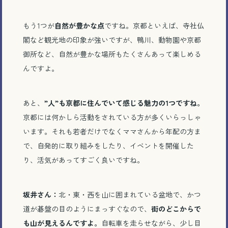
もう
1
つが
自然が豊かな点
ですね。京都といえば、寺社仏
閣など観光地の印象が強いですが、鴨川、動物園や京都
御所など、自然が豊かな場所もたくさんあって楽しめる
んですよ。
あと、
”
人
”
も京都に住んでいて感じる魅力の
1
つですね。
京都には何かしら活動をされている方が多くいらっしゃ
います。それも若者だけでなくママさんから年配の方ま
で、自発的に取り組みをしたり、イベントを開催した
り、活気があってすごく良いですね。
坂井さん：
北・東・西を山に囲まれている盆地で、かつ
道が碁盤の目のようにまっすぐなので、
街のどこからで
も山が見えるんですよ。
自転車を走らせながら、少し目