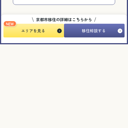
京都市移住の詳細はこちらから
動画
NEW
エリアを見る
移住相談する
2025.08.18
京都市移住プロモーション動画 vol.3 「理想が叶
う“京都”の空き家」
＃住まい ＃移住者インタビュー
動画