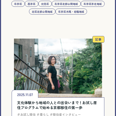
右京区
西京区
伏見区
左京区北部山間地域
右京区京北地域
北区北部山間地域
右京区水尾・宕陰地域
記事
2025.11.07
文化体験から地域の人との出会いまで！お試し居
住プログラムで始める京都移住の第一歩
＃お試し移住 ＃暮らし ＃移住者インタビュー