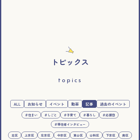
トピックス
topics
ALL
お知らせ
イベント
動画
記事
過去のイベント
＃住まい
＃しごと
＃子育て
＃暮らし
＃応援団
＃移住者インタビュー
北区
上京区
左京区
中京区
東山区
山科区
下京区
南区