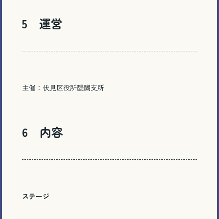
5 運営
主催：伏見区役所醍醐支所
6 内容
ステージ