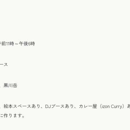
午前11時～午後6時
ース
、黒川岳
本スペースあり、DJブースあり、カレー屋（izon Curr
に作ります。