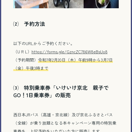
⑵ 予約方法
以下のURLからご予約ください。
（U R L）
https://forms.gle/GzncZC786W8eBsUo8
（予約期間）
令和7年2月20日（木）午前9時から3月7日
（金）午後3時まで
⑶ 特別乗車券「いけいけ京北 親子で
GO！1日乗車券」の販売
西日本JRバス（高雄・京北線）及び京北ふるさとバス
電話で相談する
（全線）が乗り放題となる本キャンペーン専用の特別乗
車券を、上記予約をいただいた方に販売します。