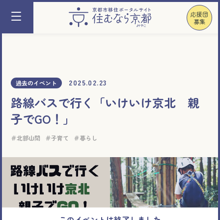
応援団
募集
2025.02.23
過去のイベント
路線バスで行く「いけいけ京北 親
子でGO！」
北部山間
子育て
暮らし