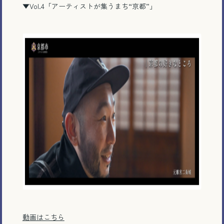
▼Vol.4
「アーティストが集うまち
“
京都
”
」
動画はこちら