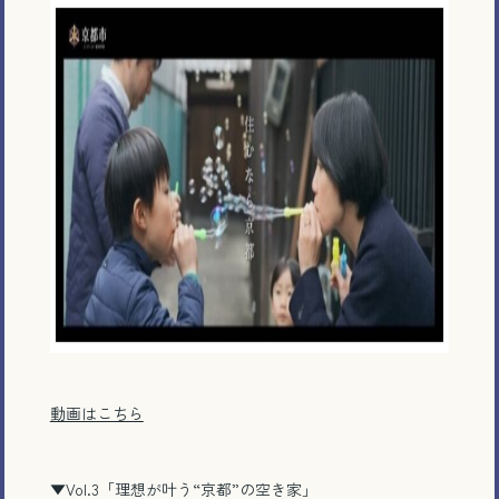
動画はこちら
▼Vol.3
「理想が叶う
“
京都
”
の空き家」