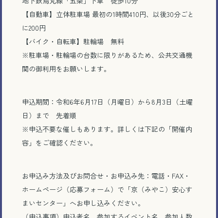
地下鉄烏丸線「五条」下車 徒歩10分
【自動車】立体駐車場 最初の1時間410円、以後30分ごと
に200円
【バイク・自転車】駐輪場 無料
※駐車場・駐輪場の台数に限りがあるため、公共交通機
関の御利用をお願いします。
申込期間：令和6年6月17日（月曜日）から8月3日（土曜
日）まで 先着順
電話で相談する
※申込不要な催しもあります。詳しくは下記の「開催内
容」をご確認ください。
メール相談・面談予約
お申込み方法及びお問合せ・お申込み先：電話・FAX・
LINEで相談する
ホームページ（応募フォーム）で「京（みやこ）安心す
まいセンター」へお申し込みください。
（申込事項）申込者名、参加するイベント名、参加人数