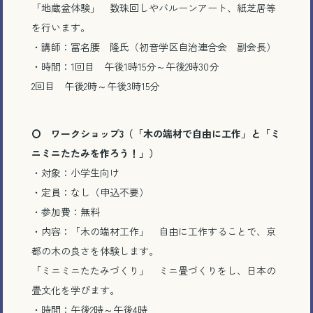
「地蔵盆体験」 数珠回しやバルーンアート、紙芝居等
を行います。
・講師：冨名腰 隆氏（初音学区自治連合会 副会長）
・時間：1回目 午後1時15分～午後2時30分
2回目 午後2時～午後3時15分
〇 ワークショップ3（「木の端材で自由に工作」と「ミ
ニミニたたみを作ろう！」）
・対象：小学生向け
・定員：なし（申込不要）
・参加費：無料
・内容：「木の端材工作」 自由に工作することで、京
都の木の良さを体験します。
「ミニミニたたみづくり」 ミニ畳づくりをし、日本の
畳文化を学びます。
・時間：午後2時～午後4時