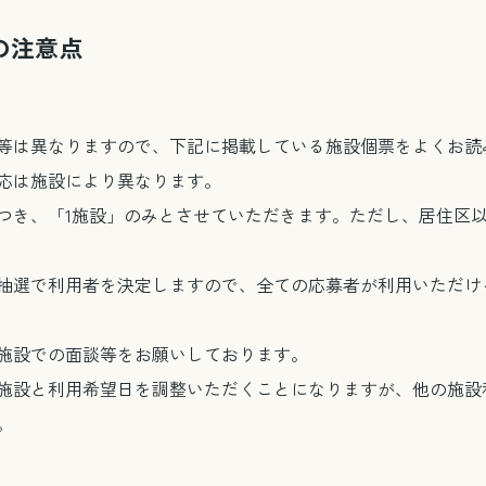
の注意点
等は異なりますので、下記に掲載している施設個票をよくお読
応は施設により異なります。
つき、「1施設」のみとさせていただきます。ただし、居住区
電話で相談する
抽選で利用者を決定しますので、全ての応募者が利用いただけ
メール相談・面談予約
施設での面談等をお願いしております。
施設と利用希望日を調整いただくことになりますが、他の施設
LINEで相談する
。