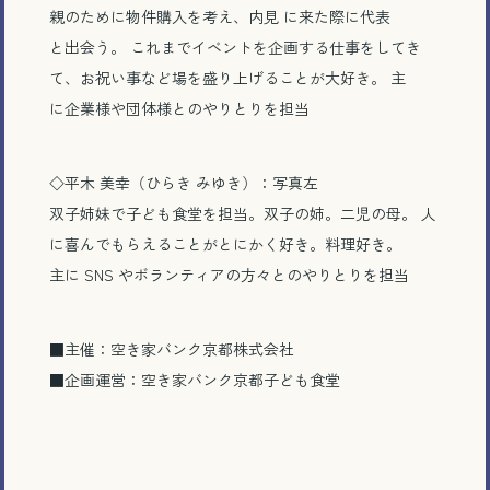
親のために物件購入を考え、内見 に来た際に代表
と出会う。 これまでイベントを企画する仕事をしてき
て、お祝い事など場を盛り上げることが大好き。 主
に企業様や団体様とのやりとりを担当
◇平木 美幸（ひらき みゆき）：写真左
双子姉妹で子ども食堂を担当。双子の姉。二児の母。 人
に喜んでもらえることがとにかく好き。料理好き。
主に SNS やボランティアの方々とのやりとりを担当
■主催：空き家バンク京都株式会社
■企画運営：空き家バンク京都子ども食堂