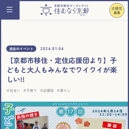
応援団
募集
2024.01.04
過去のイベント
【京都市移住・定住応援団より】子
どもと大人もみんなでワイワイが楽
しい!!
住まい
子育て
応援団
暮らし