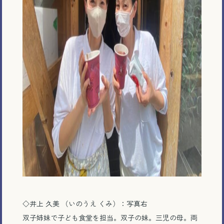
◇井上 久美 （いのうえ くみ）：写真右
双子姉妹で子ども食堂を担当。双子の妹。三児の母。両