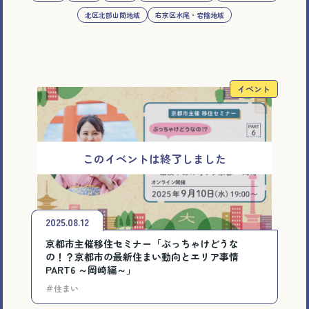
北区北部山間地域
右京区水尾・宕陰地域
イベント
2025.08.12
京都市主催移住セミナー「ぶっちゃけどうな
の！？京都市の最新住まい動向とエリア事情
PART6 ～岡崎編～」
＃住まい