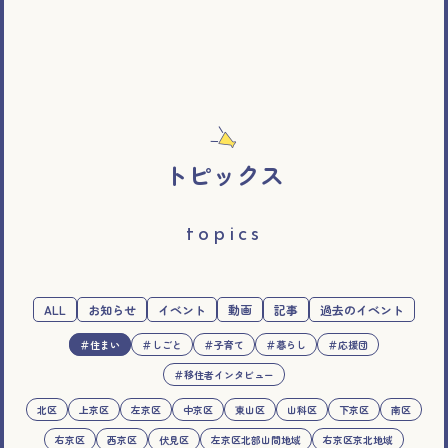
トピックス
topics
ALL
お知らせ
イベント
動画
記事
過去のイベント
＃住まい
＃しごと
＃子育て
＃暮らし
＃応援団
＃移住者インタビュー
北区
上京区
左京区
中京区
東山区
山科区
下京区
南区
右京区
西京区
伏見区
左京区北部山間地域
右京区京北地域