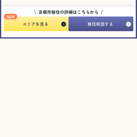
京都市移住の詳細はこちらから
動画
NEW
エリアを見る
移住相談する
2025.06.23
京都市移住プロモーション動画 vol.2 「“京町
家”で暮らす、路地で子育て」
＃住まい ＃子育て ＃移住者インタビュー
イベント