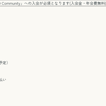
 CxO Community」への入会が必須となります(入会金・年会費無料
予定）
払い