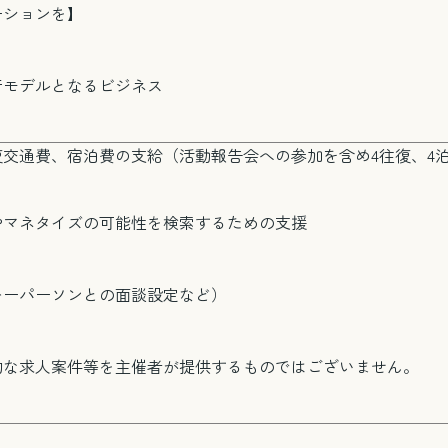
ーションを】
メール相談・面談予約
LINEで相談する
行モデルとなるビジネス
交通費、宿泊費の支給（活動報告会への参加を含め4往復、4
とじる
やマネタイズの可能性を検索するための支援
キーパーソンとの面談設定など）
的な求人案件等を主催者が提供するものではございません。