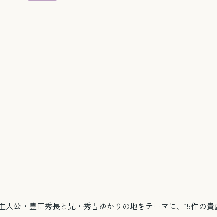
メール相談・面談予約
LINEで相談する
とじる
主人公・豊臣秀長と兄・秀吉ゆかりの地をテーマに、15件の貴