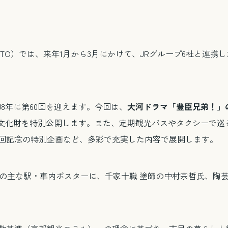
YOTO）では、来年1月から3月にかけて、JRグループ6社と連
和8年に第60回を迎えます。今回は、
大河ドラマ「豊臣兄弟！」
開文化財を特別公開します。また、定期観光バスやタクシーで巡
0回記念の特別企画など、多彩で充実した内容で展開します。
プの主な駅・車内ポスターに、千家十職 塗師の中村宗哲氏、陶