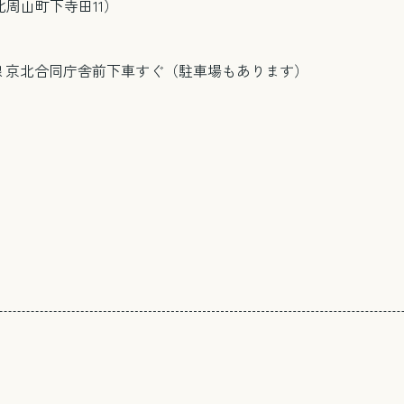
北周山町下寺田11）
線 京北合同庁舎前下車すぐ（駐車場もあります）
電話で相談する