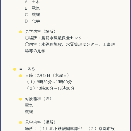
A 土木
B 電気
C 機械
D 化学
見学内容（場所）
○場所：鳥羽水環境保全センター
○内容：水処理施設、水質管理センター、工事現
場等の見学
コース５
電話で相談する
日時：2月13日（木曜日）
（１）9時30分～12時00分
（２）13時30分～16時00分
メール相談・面談予約
対象職種（※）
LINEで相談する
電気
機械
見学内容（場所）
場所：（１）地下鉄醍醐車庫他 （２）京都市役