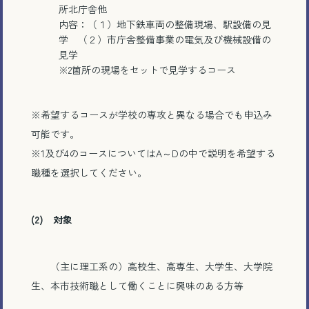
所北庁舎他
内容：（１）地下鉄車両の整備現場、駅設備の見
学 （２）市庁舎整備事業の電気及び機械設備の
とじる
見学
※2箇所の現場をセットで見学するコース
※希望するコースが学校の専攻と異なる場合でも申込み
可能です。
※1及び4のコースについてはA～Dの中で説明を希望する
職種を選択してください。
(2) 対象
（主に理工系の）高校生、高専生、大学生、大学院
生、本市技術職として働くことに興味のある方等