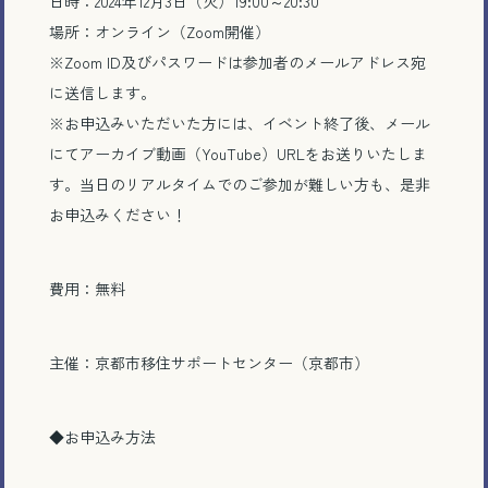
日時：
2024
年
12
月
3
日（火）
19:00
～
20:30
場所：オンライン（
Zoom
開催）
※
Zoom ID
及びパスワードは参加者のメールアドレス宛
に送信します。
※
お申込みいただいた方には、イベント終了後、メール
にてアーカイブ動画（
YouTube
）
URL
をお送りいたしま
す。当日のリアルタイムでのご参加が難しい方も、是非
お申込みください！
費用：無料
主催：京都市移住サポートセンター（京都市）
◆
お申込み方法