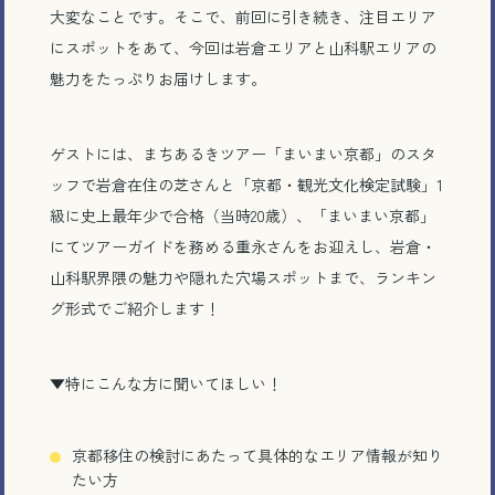
大変なことです。そこで、前回に引き続き、注目エリア
にスポットをあて、今回は岩倉エリアと山科駅エリアの
魅力をたっぷりお届けします。
ゲストには、まちあるきツアー「まいまい京都」のスタ
ッフで岩倉在住の芝さんと「京都・観光文化検定試験」
1
級に史上最年少で合格（当時
20
歳）、「まいまい京都」
にてツアーガイドを務める重永さんをお迎えし、岩倉・
山科駅界隈の魅力や隠れた穴場スポットまで、ランキン
グ形式でご紹介します！
▼
特にこんな方に聞いてほしい！
京都移住の検討にあたって具体的なエリア情報が知り
たい方