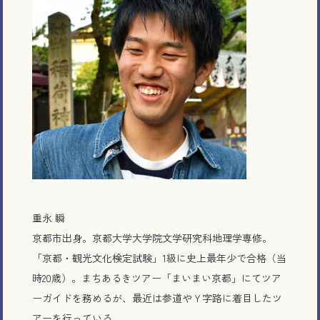
重永 瞬
京都市出身。京都大学大学院文学研究科地理学専修。
「京都・観光文化検定試験」
1
級に史上最年少で合格（当
時
20
歳）。まちあるきツアー「まいまい京都」にてツア
ーガイドを務めるが、最近は参道やＹ字路に着目したツ
アーを行っている。