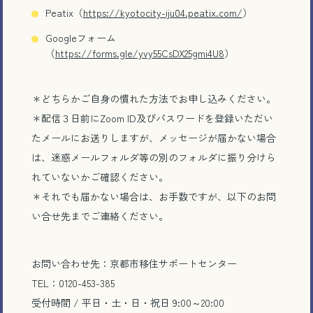
Peatix
（
https://kyotocity-iju04.peatix.com/
）
Google
フォーム
（
https://forms.gle/yvy55CsDX25gmi4U8
）
＊どちらかご自身の慣れた方法でお申し込みください。
＊配信３日前に
Zoom ID
及びパスワードを登録いただい
たメールにお送りしますが、メッセージが届かない場合
は、迷惑メールフォルダ等の別のフォルダに振り分けら
れていないかご確認ください。
＊それでも届かない場合は、お手数ですが、以下のお問
い合せ先までご連絡ください。
お問い合わせ先：京都市移住サポートセンター
TEL：0120-453-385
受付時間
/
平日・土・日・祝日
9:00
～
20:00