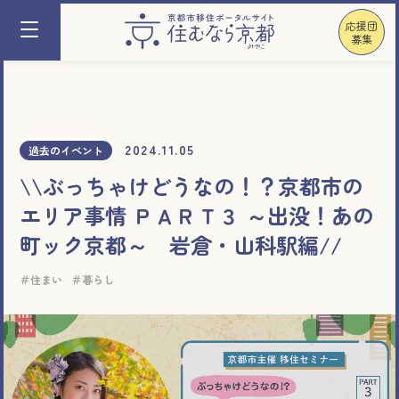
応援団
募集
2024.11.05
過去のイベント
\\ぶっちゃけどうなの！？京都市の
エリア事情 ＰＡＲＴ３ ～出没！あの
町ック京都～ 岩倉・山科駅編//
住まい
暮らし