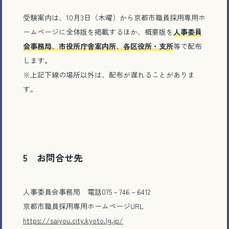
受験案内は、10月3日（木曜）から京都市職員採用専用ホ
ームページに全体版を掲載するほか、概要版を
人事委員
とじる
会事務局
、
市
役所庁舎案内所
、
各区役所・支所
等で配布
します。
※上記下線の場所以外は、配布が遅れることがありま
す。
5 お問合せ先
人事委員会事務局 電話075－746－6412
京都市職員採用専用ホームページURL
https://saiyou.city.kyoto.lg.jp/