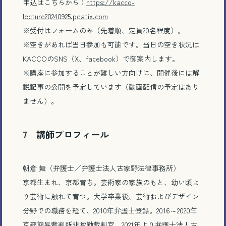
申込はこちらから：
https://kacco-
lecture20240925.peatix.com
電話で相談する
※受付はフォームのみ（先着順、定員20名程度）。
※空きがあれば当日参加も可能です。当日の空き状況は
メール相談・面談予約
KACCOのSNS（X、facebook）で御案内します。
※講座に参加することが難しい方向けに、開催後には解
LINEで相談する
説記事の公開を予定しています（動画配信の予定はあり
ません）。
7 講師プロフィール
とじる
朝倉 舞（弁護士／弁護士法人古家野法律事務所）
京都生まれ、京都育ち。芸術家の家族のもと、幼い頃よ
り芸術に触れて育つ。大学卒業後、芸術およびデザイン
分野での職務を経て、2010年弁護士登録。2016～2020年
京都簡易裁判所非常勤裁判官、2021年より弁護士法人古