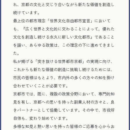
れ、京都の文化と交じり合いながら新たな価値を創造し
続けています。
最上位の都市理念「世界文化自由都市宣言」において
も、『広く世界と文化的に交わることによって，優れた
文化を創造し続ける永久に新しい文化都市』であること
を謳い、あらゆる政策は、この理念の下に進めてきまし
た。
私が掲げる「突き抜ける世界都市京都」の実現に向け、
これからも新たな価値の創造に挑戦し続けるためには、
市民の皆様はもとより、市内外の多くの方々の知を掛け
合わせていくことが必要です。
京都市では、既に、複数の政策分野において、専門的知
見を有し、京都への思いを持った副業人材の方々と、良
きパートナーとして協働しています。その中で、市役所
自体も、変わり始めています。
多様な知見と熱い思いを持った皆様のご応募を心からお