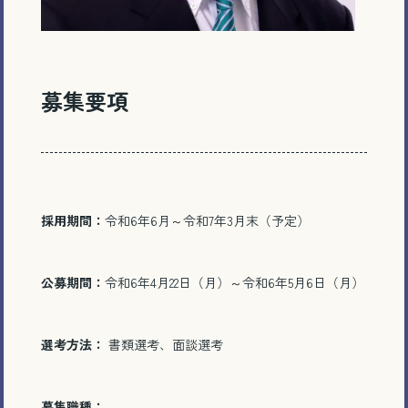
募集要項
採用期間：
令和6年6月～令和7年3月末（予定）
電話で相談する
公募期間：
令和6年4月22日（月）～令和6年5月6日（月）
メール相談・面談予約
LINEで相談する
選考方法：
書類選考、面談選考
募集職種：