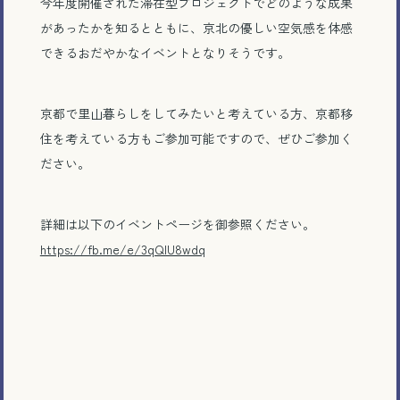
今年度開催された滞在型プロジェクトでどのような成果
があったかを知るとともに、京北の優しい空気感を体感
できるおだやかなイベントとなりそうです。
京都で里山暮らしをしてみたいと考えている方、京都移
住を考えている方もご参加可能ですので、ぜひご参加く
電話で相談する
ださい。
メール相談・面談予約
詳細は以下のイベントページを御参照ください。
LINEで相談する
https://fb.me/e/3qQlU8wdq
とじる