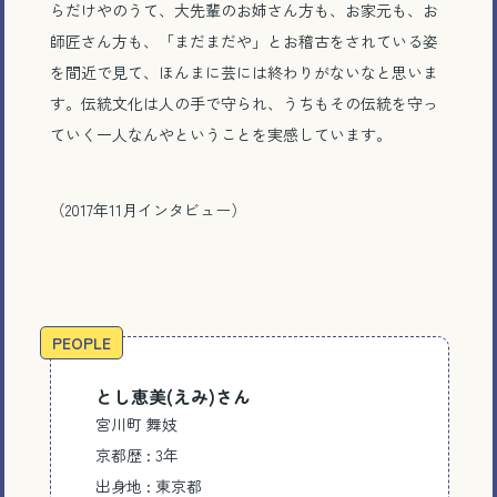
らだけやのうて、大先輩のお姉さん方も、お家元も、お
師匠さん方も、「まだまだや」とお稽古をされている姿
を間近で見て、ほんまに芸には終わりがないなと思いま
す。伝統文化は人の手で守られ、うちもその伝統を守っ
ていく一人なんやということを実感しています。
（2017年11月インタビュー）
PEOPLE
電話で相談する
とし恵美(えみ)
さん
メール相談・面談予約
宮川町 舞妓
京都歴 : 3年
LINEで相談する
出身地 : 東京都