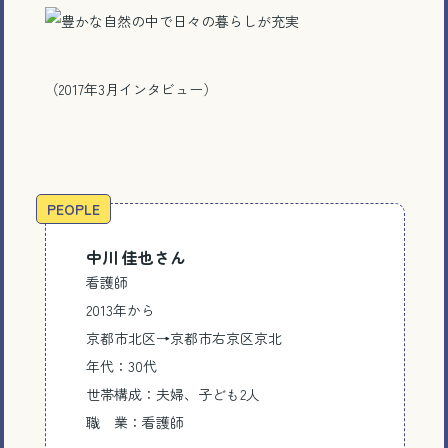
（2017年3月インタビュー）
PEOPLE
電話で相談する
中川 佳也さん
メール相談・面談予約
看護師
2013年から
LINEで相談する
京都市北区→京都市右京区京北
年代：30代
世帯構成：夫婦、子ども2人
職 業：看護師