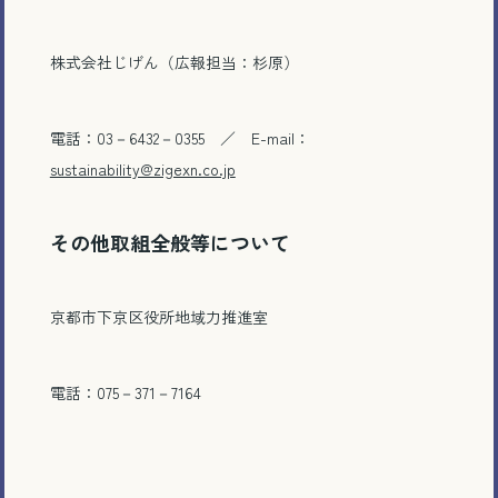
株式会社じげん（広報担当：杉原）
電話：03－6432－0355 ／ E-mail：
sustainability@zigexn.co.jp
その他取組全般等について
京都市下京区役所地域力推進室
電話で相談する
電話：075－371－7164
メール相談・面談予約
LINEで相談する